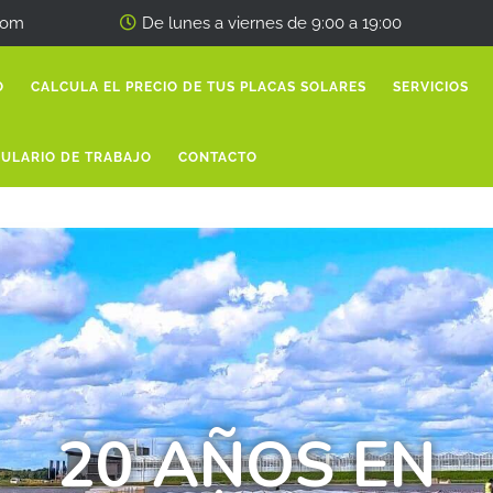
com
De lunes a viernes de 9:00 a 19:00
O
CALCULA EL PRECIO DE TUS PLACAS SOLARES
SERVICIOS
ULARIO DE TRABAJO
CONTACTO
Inicio 1
20 AÑOS EN