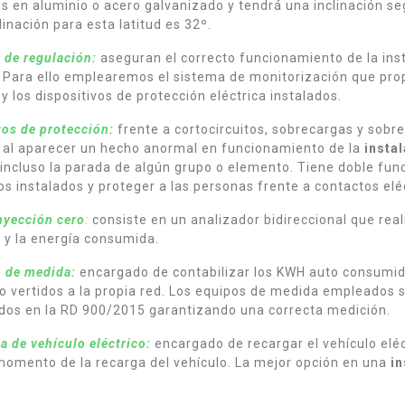
s en aluminio o acero galvanizado y tendrá una inclinación segú
linación para esta latitud es 32º.
 de regulación:
aseguran el correcto funcionamiento de la ins
. Para ello emplearemos el sistema de monitorización que pro
 y los dispositivos de protección eléctrica instalados.
os de protección:
frente a cortocircuitos, sobrecargas y sobret
 al aparecer un hecho anormal en funcionamiento de la
insta
incluso la parada de algún grupo o elemento. Tiene doble funci
os instalados y proteger a las personas frente a contactos eléc
inyección cero
:
consiste en un analizador bidireccional que reali
 y la energía consumida.
 de medida:
encargado de contabilizar los KWH auto consumid
 o vertidos a la propia red. Los equipos de medida empleados s
dos en la RD 900/2015 garantizando una correcta medición.
a de vehículo eléctrico:
encargado de recargar el vehículo eléc
omento de la recarga del vehículo. La mejor opción en una
in