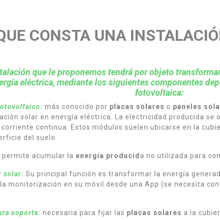
QUE CONSTA UNA INSTALACIÓ
stalación que le proponemos tendrá por objeto transformar
ergía eléctrica, mediante los siguientes componentes de
fotovoltaica:
otovoltaico:
más conocido por
placas solares
o
paneles sol
iación solar en energía eléctrica. La electricidad producida s
corriente continua. Estos módulos suelen ubicarse en la cubie
erficie del suelo.
permite acumular la
energía producid
a no utilizada para c
 solar:
Su principal función es transformar la energía generad
 la monitorización en su móvil desde una App (se necesita con
ura soporte:
necesaria para fijar las
placas solares
a la cubie