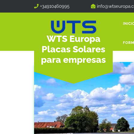
+34910460995
info@wtseuropa.
INICI
WTS Europa
FORM
Placas Solares
para empresas
WTS Europa Placas Solares para empresas
Inicio 1