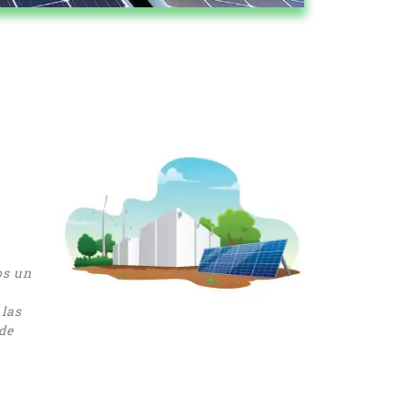
os un
 las
de